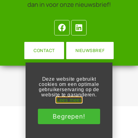
dan in voor onze nieuwsbrief!
CONTACT
NIEUWSBRIEF
Algemene Voorwaarden
Deze website gebruikt
cookies om een optimale
Privacy Beleid
gebruikerservaring op de
website
te garanderen.
Congres
Lees meer
Begrepen!