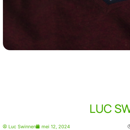
LUC SW
Luc Swinnen
mei 12, 2024