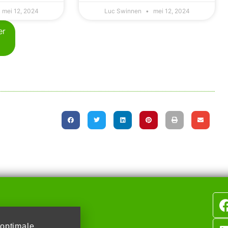
mei 12, 2024
Luc Swinnen
mei 12, 2024
er
op de hoogte
 optimale